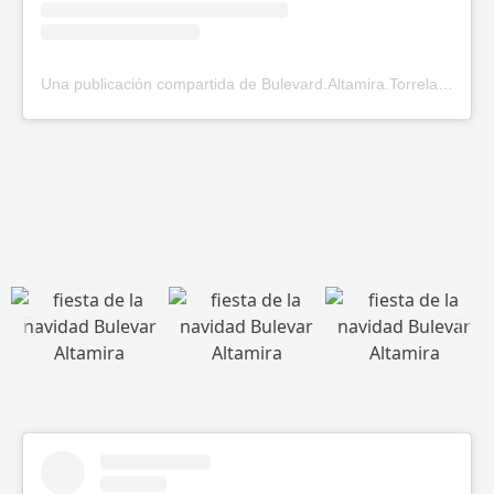
Una publicación compartida de Bulevard.Altamira.Torrelavega (@bulevard.altamira.torrelavega)