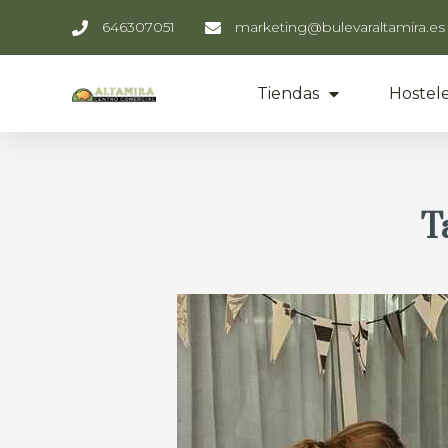
646307051
marketing@bulevaraltamira.es
Tiendas
Hostele
T