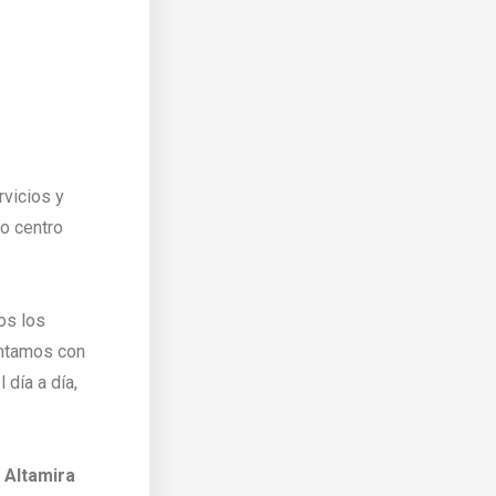
rvicios y
o centro
os los
ontamos con
 día a día,
 Altamira