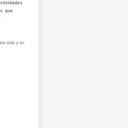
ctividades
tc. que
s
ina web y en