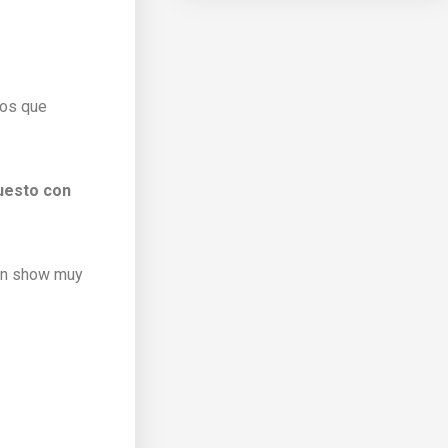
los que
puesto con
 un show muy