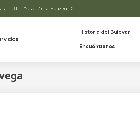
es
Paseo Julio Hauzeur, 2
Historia del Bulevar
ervicios
Encuéntranos
avega