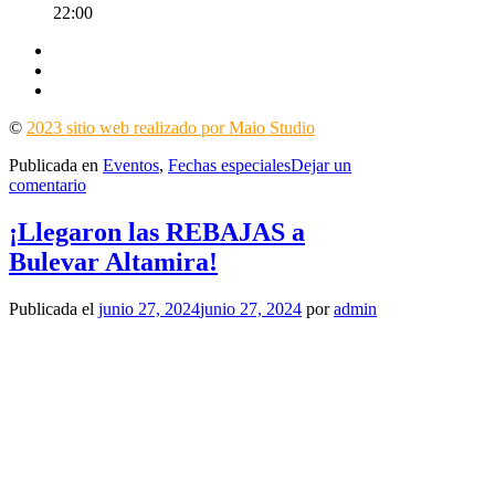
22:00
©
2023 sitio web realizado por Maio Studio
Publicada en
Eventos
,
Fechas especiales
Dejar un
en
comentario
Concurso
de
¡Llegaron las REBAJAS a
Pintura
Bulevar Altamira!
Fiestas
de
la
Publicada el
junio 27, 2024
junio 27, 2024
por
admin
Patrona