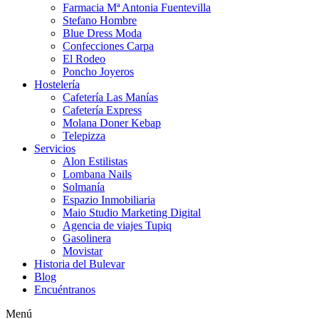
Farmacia Mª Antonia Fuentevilla
Stefano Hombre
Blue Dress Moda
Confecciones Carpa
El Rodeo
Poncho Joyeros
Hostelería
Cafetería Las Manías
Cafetería Express
Molana Doner Kebap
Telepizza
Servicios
Alon Estilistas
Lombana Nails
Solmanía
Espazio Inmobiliaria
Maio Studio Marketing Digital
Agencia de viajes Tupiq
Gasolinera
Movistar
Historia del Bulevar
Blog
Encuéntranos
Menú