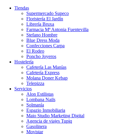
Tiendas
Supermercado Supeco
Floristería El Jardín
Librería Bruxa
Farmacia Mª Antonia Fuentevilla
Stefano Hombre
Blue Dress Moda
Confecciones Carpa
El Rodeo
Poncho Joyeros
Hostelería
Cafetería Las Manías
Cafetería Express
Molana Doner Kebap
Telepizza
Servicios
Alon Estilistas
Lombana Nails
Solmanía
Espazio Inmobiliaria
Maio Studio Marketing Digital
Agencia de viajes Tupiq
Gasolinera
Movistar