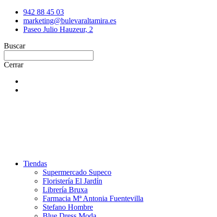
942 88 45 03
marketing@bulevaraltamira.es
Paseo Julio Hauzeur, 2
Buscar
Cerrar
Tiendas
Supermercado Supeco
Floristería El Jardín
Librería Bruxa
Farmacia Mª Antonia Fuentevilla
Stefano Hombre
Blue Dress Moda