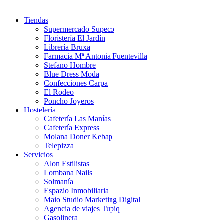
Tiendas
Supermercado Supeco
Floristería El Jardín
Librería Bruxa
Farmacia Mª Antonia Fuentevilla
Stefano Hombre
Blue Dress Moda
Confecciones Carpa
El Rodeo
Poncho Joyeros
Hostelería
Cafetería Las Manías
Cafetería Express
Molana Doner Kebap
Telepizza
Servicios
Alon Estilistas
Lombana Nails
Solmanía
Espazio Inmobiliaria
Maio Studio Marketing Digital
Agencia de viajes Tupiq
Gasolinera