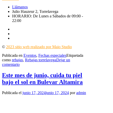
Llámanos
Julio Hauzeur 2, Torrelavega
HORARIO: De Lunes a Sábados de 09:00 -
22:00
©
2023 sitio web realizado por Maio Studio
Publicada en
Eventos
,
Fechas especiales
Etiquetada
como
rebajas
,
Rebajas torrelavega
Dejar un
en
comentario
¡Llegaron
las
Este mes de junio, cuida tu piel
REBAJAS
bajo el sol en Bulevar Altamira
a
Bulevar
Altamira!
Publicada el
junio 17, 2024
junio 17, 2024
por
admin