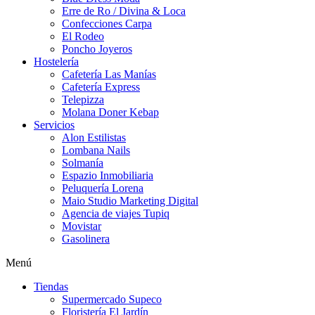
Erre de Ro / Divina & Loca
Confecciones Carpa
El Rodeo
Poncho Joyeros
Hostelería
Cafetería Las Manías
Cafetería Express
Telepizza
Molana Doner Kebap
Servicios
Alon Estilistas
Lombana Nails
Solmanía
Espazio Inmobiliaria
Peluquería Lorena
Maio Studio Marketing Digital
Agencia de viajes Tupiq
Movistar
Gasolinera
Menú
Tiendas
Supermercado Supeco
Floristería El Jardín