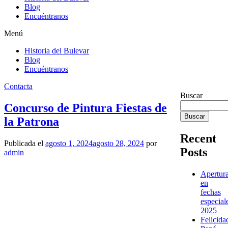
Blog
Encuéntranos
Menú
Historia del Bulevar
Blog
Encuéntranos
Contacta
Blog
Buscar
Concurso de Pintura Fiestas de
Buscar
la Patrona
Recent
Publicada el
agosto 1, 2024
agosto 28, 2024
por
Posts
admin
Apertur
en
fechas
especial
2025
Felicida