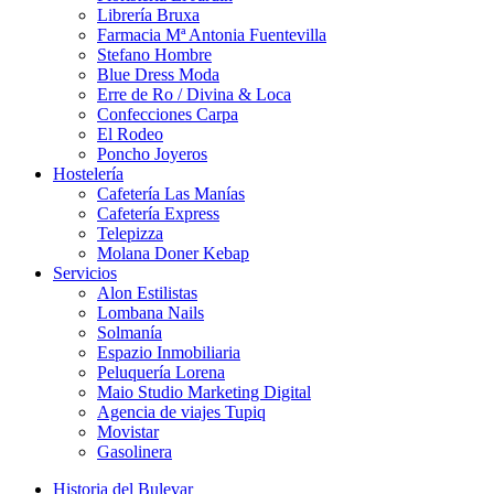
Librería Bruxa
Farmacia Mª Antonia Fuentevilla
Stefano Hombre
Blue Dress Moda
Erre de Ro / Divina & Loca
Confecciones Carpa
El Rodeo
Poncho Joyeros
Hostelería
Cafetería Las Manías
Cafetería Express
Telepizza
Molana Doner Kebap
Servicios
Alon Estilistas
Lombana Nails
Solmanía
Espazio Inmobiliaria
Peluquería Lorena
Maio Studio Marketing Digital
Agencia de viajes Tupiq
Movistar
Gasolinera
Historia del Bulevar